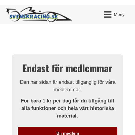
Meny
JAG H
MITT 
Endast för medlemmar
BLI ME
Den här sidan är endast tillgänglig för våra
medlemmar.
För bara 1 kr per dag får du tillgång till
alla funktioner och hela vårt historiska
material.
Bli medlem