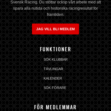
Svensk Racing. Du stöttar ocksp vårt arbete med att
spara alla nutida och historiska racingresultat för
framtiden.
JAG VILL BLI MEDLEM
FUNKTIONER
SÖK KLUBBAR
TÄVLINGAR
KALENDER
SÖK FÖRARE
FÖR MEDLEMMAR