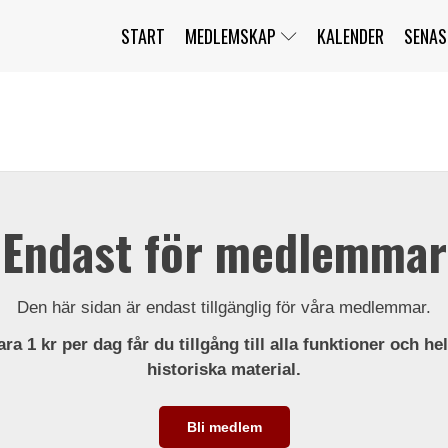
START
MEDLEMSKAP
KALENDER
SENAS
JAG HAR GLÖMT MITT LÖSENORD
MITT KONTO
BLI MEDLEM
Endast för medlemmar
Den här sidan är endast tillgänglig för våra medlemmar.
ra 1 kr per dag får du tillgång till alla funktioner och he
historiska material.
Bli medlem