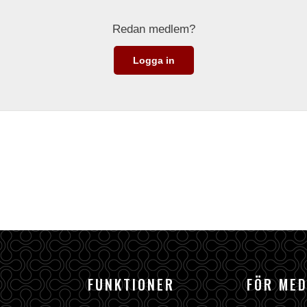
Redan medlem?
Logga in
FUNKTIONER
FÖR ME