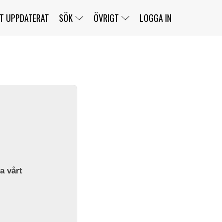
T UPPDATERAT
SÖK
ÖVRIGT
LOGGA IN
SERIER
BANOR
KLASSER
KLUBBAR
FÖRARE
TÄVLINGAR
CUSTOMER PORTAL
NEWSLETTERS UNSUBSCRIBE
SPONSORER
SUPER SALOON
SUPER STAR
GELLERÅSBANAN
LÄNKAR
KOMPLETTERA
PRESS
BENGANS NÖRDSIDA
OM OSS
la vårt
KONTAKT
WEBBSHOP