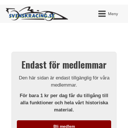
Meny
JAG H
MITT 
Endast för medlemmar
BLI ME
Den här sidan är endast tillgänglig för våra
medlemmar.
För bara 1 kr per dag får du tillgång till
alla funktioner och hela vårt historiska
material.
Bli medlem