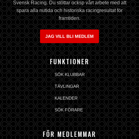
Svensk Racing. Du stöttar ocksp vårt arbete med att
spara alla nutida och historiska racingresultat för
framtiden.
JAG VILL BLI MEDLEM
FUNKTIONER
SÖK KLUBBAR
TÄVLINGAR
KALENDER
SÖK FÖRARE
FÖR MEDLEMMAR