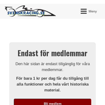
Meny
JAG H
MITT 
Endast för medlemmar
BLI ME
Den här sidan är endast tillgänglig för våra
medlemmar.
För bara 1 kr per dag får du tillgång till
alla funktioner och hela vårt historiska
material.
Bli medlem