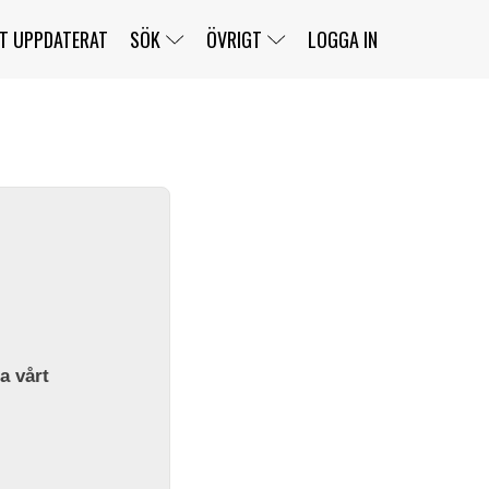
T UPPDATERAT
SÖK
ÖVRIGT
LOGGA IN
SERIER
BANOR
KLASSER
KLUBBAR
FÖRARE
TÄVLINGAR
CUSTOMER PORTAL
NEWSLETTERS UNSUBSCRIBE
SPONSORER
SUPER SALOON
SUPER STAR
GELLERÅSBANAN
LÄNKAR
KOMPLETTERA
PRESS
BENGANS NÖRDSIDA
OM OSS
la vårt
KONTAKT
WEBBSHOP