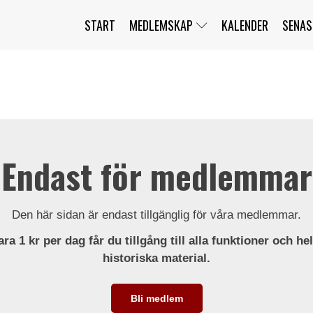
START
MEDLEMSKAP
KALENDER
SENAS
JAG HAR GLÖMT MITT LÖSENORD
MITT KONTO
BLI MEDLEM
Endast för medlemmar
Den här sidan är endast tillgänglig för våra medlemmar.
ra 1 kr per dag får du tillgång till alla funktioner och he
historiska material.
Bli medlem