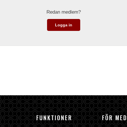
Redan medlem?
Logga in
FUNKTIONER
FÖR ME