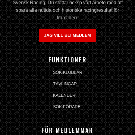
Svensk Racing. Du stöttar ocksp vårt arbete med att
spara alla nutida och historiska racingresultat för
framtiden.
JAG VILL BLI MEDLEM
FUNKTIONER
SÖK KLUBBAR
TÄVLINGAR
KALENDER
SÖK FÖRARE
FÖR MEDLEMMAR