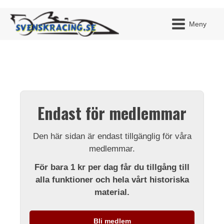
Meny
JAG H
MITT 
Endast för medlemmar
BLI ME
Den här sidan är endast tillgänglig för våra
medlemmar.
För bara 1 kr per dag får du tillgång till
alla funktioner och hela vårt historiska
material.
Bli medlem