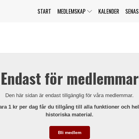
START
MEDLEMSKAP
KALENDER
SENAS
JAG HAR GLÖMT MITT LÖSENORD
MITT KONTO
BLI MEDLEM
Endast för medlemmar
Den här sidan är endast tillgänglig för våra medlemmar.
ra 1 kr per dag får du tillgång till alla funktioner och he
historiska material.
Bli medlem