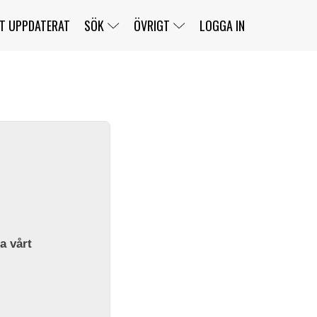
T UPPDATERAT
SÖK
ÖVRIGT
LOGGA IN
SERIER
BANOR
KLASSER
KLUBBAR
FÖRARE
TÄVLINGAR
CUSTOMER PORTAL
NEWSLETTERS UNSUBSCRIBE
SPONSORER
SUPER SALOON
SUPER STAR
GELLERÅSBANAN
LÄNKAR
KOMPLETTERA
PRESS
BENGANS NÖRDSIDA
OM OSS
la vårt
KONTAKT
WEBBSHOP