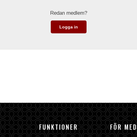
Redan medlem?
Logga in
FUNKTIONER
FÖR ME