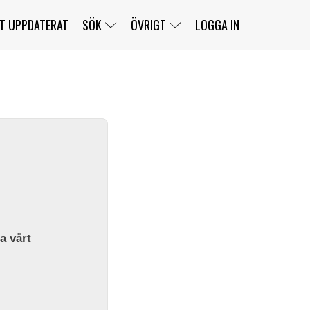
T UPPDATERAT
SÖK
ÖVRIGT
LOGGA IN
SERIER
BANOR
KLASSER
KLUBBAR
FÖRARE
TÄVLINGAR
CUSTOMER PORTAL
NEWSLETTERS UNSUBSCRIBE
SPONSORER
SUPER SALOON
SUPER STAR
GELLERÅSBANAN
LÄNKAR
KOMPLETTERA
PRESS
BENGANS NÖRDSIDA
OM OSS
la vårt
KONTAKT
WEBBSHOP