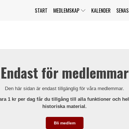
START
MEDLEMSKAP
KALENDER
SENAS
JAG HAR GLÖMT MITT LÖSENORD
MITT KONTO
BLI MEDLEM
Endast för medlemmar
Den här sidan är endast tillgänglig för våra medlemmar.
ra 1 kr per dag får du tillgång till alla funktioner och he
historiska material.
Bli medlem