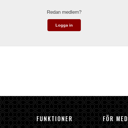
Redan medlem?
Logga in
FUNKTIONER
FÖR ME