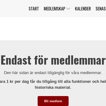
START
MEDLEMSKAP
KALENDER
SENAS
JAG HAR GLÖMT MITT LÖSENORD
MITT KONTO
BLI MEDLEM
Endast för medlemmar
Den här sidan är endast tillgänglig för våra medlemmar.
ra 1 kr per dag får du tillgång till alla funktioner och he
historiska material.
Bli medlem