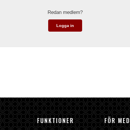
Redan medlem?
Logga in
FUNKTIONER
FÖR ME