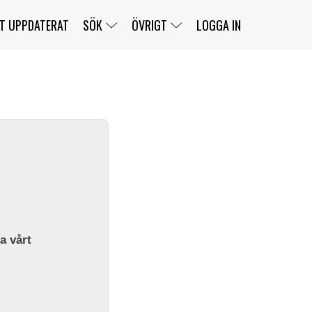
T UPPDATERAT
SÖK
ÖVRIGT
LOGGA IN
SERIER
BANOR
KLASSER
KLUBBAR
FÖRARE
TÄVLINGAR
CUSTOMER PORTAL
NEWSLETTERS UNSUBSCRIBE
SPONSORER
SUPER SALOON
SUPER STAR
GELLERÅSBANAN
LÄNKAR
KOMPLETTERA
PRESS
BENGANS NÖRDSIDA
OM OSS
la vårt
KONTAKT
WEBBSHOP