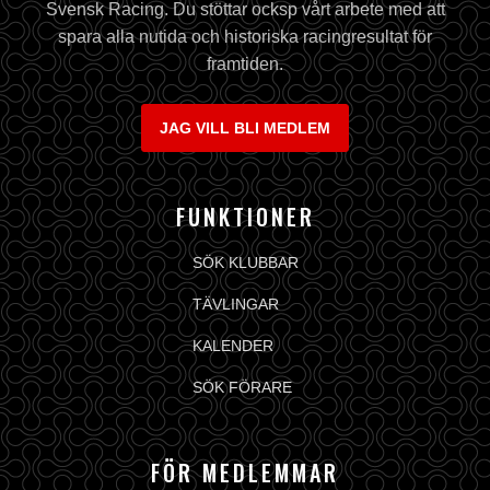
Svensk Racing. Du stöttar ocksp vårt arbete med att
spara alla nutida och historiska racingresultat för
framtiden.
JAG VILL BLI MEDLEM
FUNKTIONER
SÖK KLUBBAR
TÄVLINGAR
KALENDER
SÖK FÖRARE
FÖR MEDLEMMAR