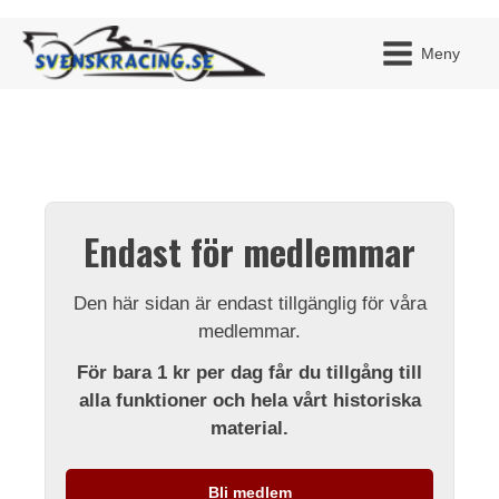
Meny
JAG H
MITT 
Endast för medlemmar
BLI ME
Den här sidan är endast tillgänglig för våra
medlemmar.
För bara 1 kr per dag får du tillgång till
alla funktioner och hela vårt historiska
material.
Bli medlem