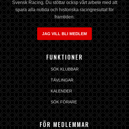
Svensk Racing. Du stöttar ocksp vårt arbete med att
spara alla nutida och historiska racingresultat för
framtiden.
JAG VILL BLI MEDLEM
FUNKTIONER
SÖK KLUBBAR
TÄVLINGAR
KALENDER
SÖK FÖRARE
FÖR MEDLEMMAR