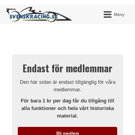
Meny
JAG H
MITT 
Endast för medlemmar
BLI ME
Den här sidan är endast tillgänglig för våra
medlemmar.
För bara 1 kr per dag får du tillgång till
alla funktioner och hela vårt historiska
material.
Bli medlem