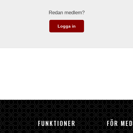
Redan medlem?
Logga in
FUNKTIONER
FÖR ME