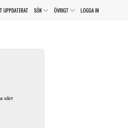
T UPPDATERAT
SÖK
ÖVRIGT
LOGGA IN
SERIER
BANOR
KLASSER
KLUBBAR
FÖRARE
TÄVLINGAR
CUSTOMER PORTAL
NEWSLETTERS UNSUBSCRIBE
SPONSORER
SUPER SALOON
SUPER STAR
GELLERÅSBANAN
LÄNKAR
KOMPLETTERA
PRESS
BENGANS NÖRDSIDA
OM OSS
la vårt
KONTAKT
WEBBSHOP