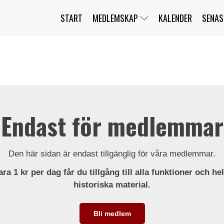
START
MEDLEMSKAP
KALENDER
SENAS
JAG HAR GLÖMT MITT LÖSENORD
MITT KONTO
BLI MEDLEM
Endast för medlemmar
Den här sidan är endast tillgänglig för våra medlemmar.
ra 1 kr per dag får du tillgång till alla funktioner och he
historiska material.
Bli medlem