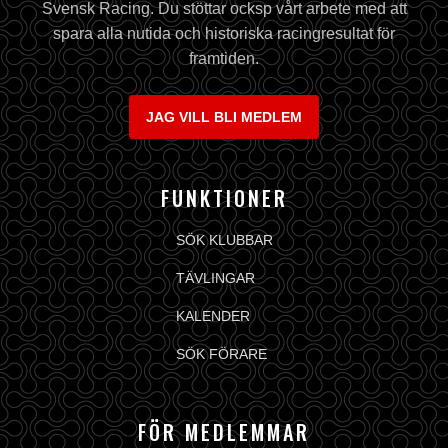
Svensk Racing. Du stöttar ocksp vårt arbete med att
spara alla nutida och historiska racingresultat för
framtiden.
JAG VILL BLI MEDLEM
FUNKTIONER
SÖK KLUBBAR
TÄVLINGAR
KALENDER
SÖK FÖRARE
FÖR MEDLEMMAR