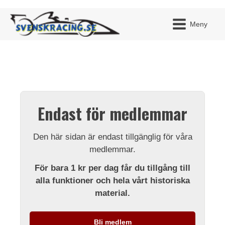
Meny
JAG H
MITT 
Endast för medlemmar
BLI ME
Den här sidan är endast tillgänglig för våra
medlemmar.
För bara 1 kr per dag får du tillgång till
alla funktioner och hela vårt historiska
material.
Bli medlem