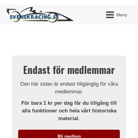
Meny
JAG H
MITT 
Endast för medlemmar
BLI ME
Den här sidan är endast tillgänglig för våra
medlemmar.
För bara 1 kr per dag får du tillgång till
alla funktioner och hela vårt historiska
material.
Bli medlem