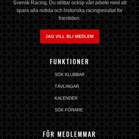
Svensk Racing. Du stöttar ocksp vårt arbete med att
spara alla nutida och historiska racingresultat för
framtiden.
JAG VILL BLI MEDLEM
FUNKTIONER
SÖK KLUBBAR
TÄVLINGAR
KALENDER
SÖK FÖRARE
FÖR MEDLEMMAR