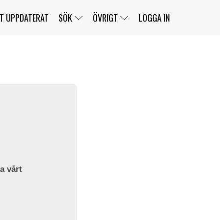
T UPPDATERAT
SÖK
ÖVRIGT
LOGGA IN
SERIER
BANOR
KLASSER
KLUBBAR
FÖRARE
TÄVLINGAR
CUSTOMER PORTAL
NEWSLETTERS UNSUBSCRIBE
SPONSORER
SUPER SALOON
SUPER STAR
GELLERÅSBANAN
LÄNKAR
KOMPLETTERA
PRESS
BENGANS NÖRDSIDA
OM OSS
la vårt
KONTAKT
WEBBSHOP