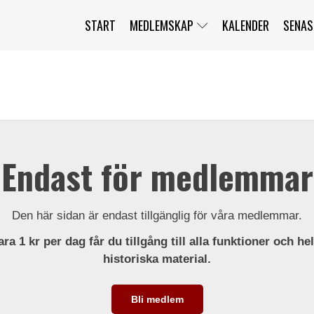
START
MEDLEMSKAP
KALENDER
SENAS
JAG HAR GLÖMT MITT LÖSENORD
MITT KONTO
BLI MEDLEM
Endast för medlemmar
Den här sidan är endast tillgänglig för våra medlemmar.
ra 1 kr per dag får du tillgång till alla funktioner och he
historiska material.
Bli medlem