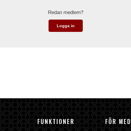
Redan medlem?
Logga in
FUNKTIONER
FÖR ME