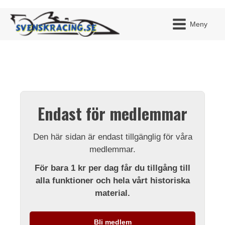
Meny
JAG H
MITT 
Endast för medlemmar
BLI ME
Den här sidan är endast tillgänglig för våra
medlemmar.
För bara 1 kr per dag får du tillgång till
alla funktioner och hela vårt historiska
material.
Bli medlem