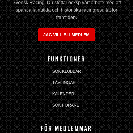
Svensk Racing. Du stöttar ocksp vårt arbete med att
spara alla nutida och historiska racingresultat för
framtiden.
JAG VILL BLI MEDLEM
FUNKTIONER
SÖK KLUBBAR
TÄVLINGAR
KALENDER
SÖK FÖRARE
FÖR MEDLEMMAR