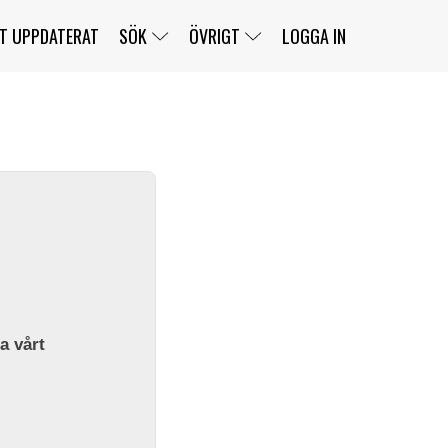
T UPPDATERAT
SÖK
ÖVRIGT
LOGGA IN
SERIER
BANOR
KLASSER
KLUBBAR
FÖRARE
TÄVLINGAR
CUSTOMER PORTAL
NEWSLETTERS UNSUBSCRIBE
SPONSORER
SUPER SALOON
SUPER STAR
GELLERÅSBANAN
LÄNKAR
KOMPLETTERA
PRESS
BENGANS NÖRDSIDA
OM OSS
la vårt
KONTAKT
WEBBSHOP