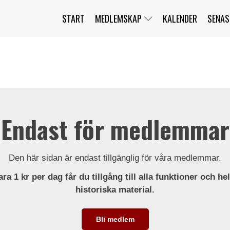
START
MEDLEMSKAP
KALENDER
SENAS
JAG HAR GLÖMT MITT LÖSENORD
MITT KONTO
BLI MEDLEM
Endast för medlemmar
Den här sidan är endast tillgänglig för våra medlemmar.
ra 1 kr per dag får du tillgång till alla funktioner och he
historiska material.
Bli medlem