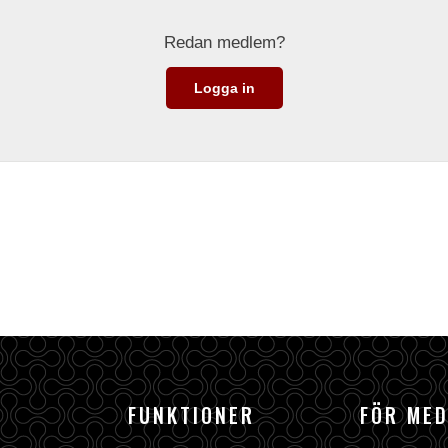
Redan medlem?
Logga in
FUNKTIONER
FÖR ME