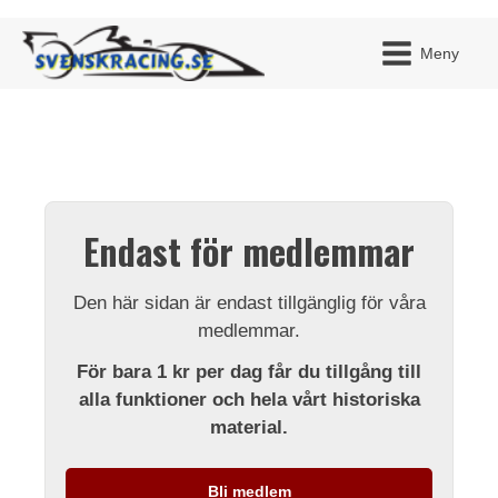
Meny
JAG H
MITT 
Endast för medlemmar
BLI ME
Den här sidan är endast tillgänglig för våra
medlemmar.
För bara 1 kr per dag får du tillgång till
alla funktioner och hela vårt historiska
material.
Bli medlem