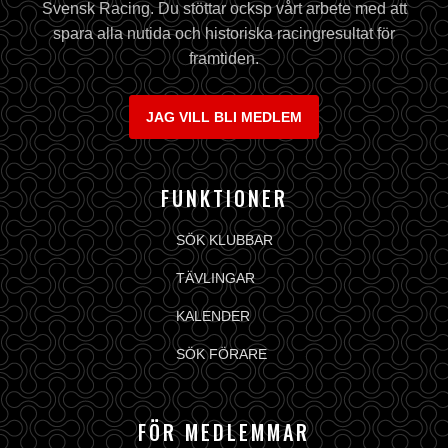
Svensk Racing. Du stöttar ocksp vårt arbete med att
spara alla nutida och historiska racingresultat för
framtiden.
JAG VILL BLI MEDLEM
FUNKTIONER
SÖK KLUBBAR
TÄVLINGAR
KALENDER
SÖK FÖRARE
FÖR MEDLEMMAR