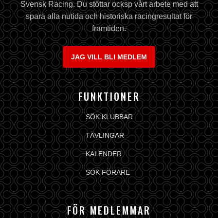
Svensk Racing. Du stöttar ocksp vårt arbete med att
spara alla nutida och historiska racingresultat för
framtiden.
JAG VILL BLI MEDLEM
FUNKTIONER
SÖK KLUBBAR
TÄVLINGAR
KALENDER
SÖK FÖRARE
FÖR MEDLEMMAR