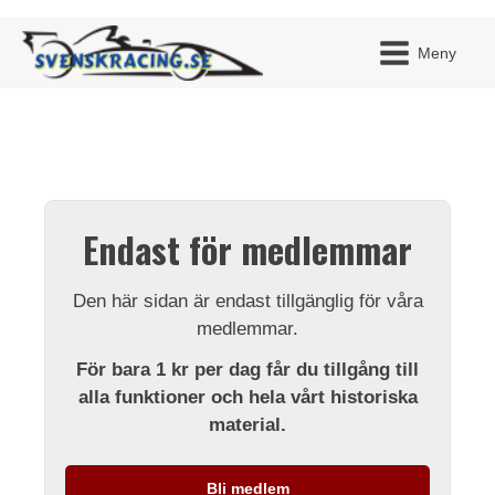
Meny
JAG H
MITT 
Endast för medlemmar
BLI ME
Den här sidan är endast tillgänglig för våra
medlemmar.
För bara 1 kr per dag får du tillgång till
alla funktioner och hela vårt historiska
material.
Bli medlem