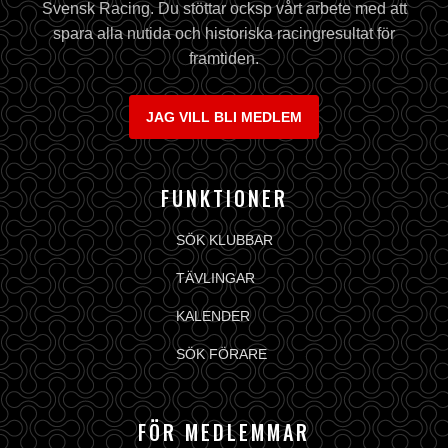
Svensk Racing. Du stöttar ocksp vårt arbete med att
spara alla nutida och historiska racingresultat för
framtiden.
JAG VILL BLI MEDLEM
FUNKTIONER
SÖK KLUBBAR
TÄVLINGAR
KALENDER
SÖK FÖRARE
FÖR MEDLEMMAR