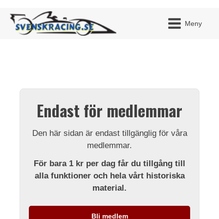
Meny
JAG H
MITT 
Endast för medlemmar
BLI ME
Den här sidan är endast tillgänglig för våra
medlemmar.
För bara 1 kr per dag får du tillgång till
alla funktioner och hela vårt historiska
material.
Bli medlem