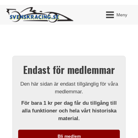
Meny
JAG H
MITT 
Endast för medlemmar
BLI ME
Den här sidan är endast tillgänglig för våra
medlemmar.
För bara 1 kr per dag får du tillgång till
alla funktioner och hela vårt historiska
material.
Bli medlem