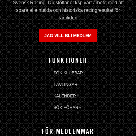
Svensk Racing. Du stöttar ocksp vårt arbete med att
spara alla nutida och historiska racingresultat för
framtiden.
JAG VILL BLI MEDLEM
FUNKTIONER
SÖK KLUBBAR
TÄVLINGAR
KALENDER
SÖK FÖRARE
FÖR MEDLEMMAR