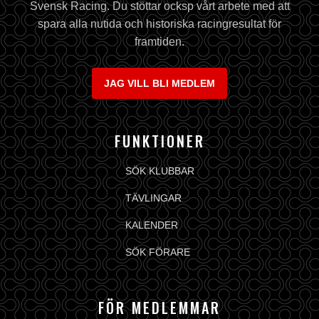
Svensk Racing. Du stöttar ocksp vårt arbete med att
spara alla nutida och historiska racingresultat för
framtiden.
JAG VILL BLI MEDLEM
FUNKTIONER
SÖK KLUBBAR
TÄVLINGAR
KALENDER
SÖK FÖRARE
FÖR MEDLEMMAR