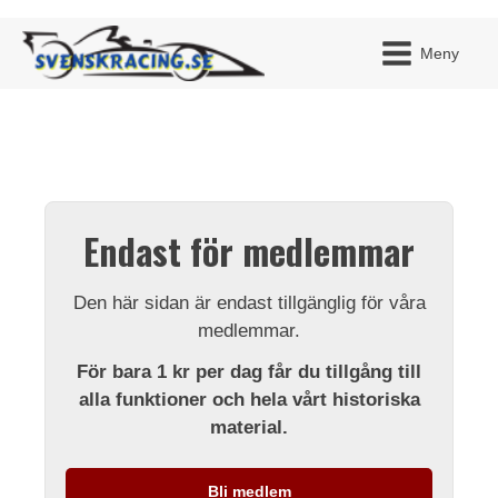
Meny
JAG H
MITT 
Endast för medlemmar
BLI ME
Den här sidan är endast tillgänglig för våra
medlemmar.
För bara 1 kr per dag får du tillgång till
alla funktioner och hela vårt historiska
material.
Bli medlem