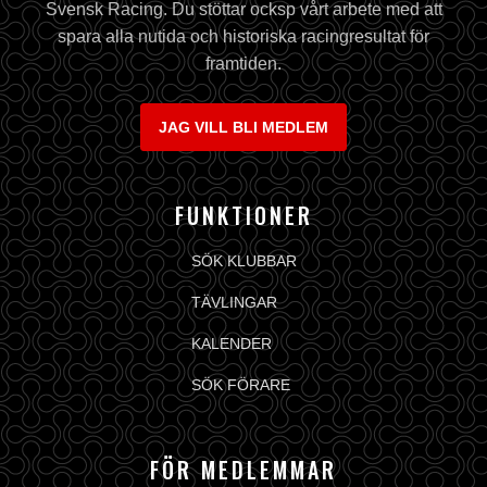
Svensk Racing. Du stöttar ocksp vårt arbete med att
spara alla nutida och historiska racingresultat för
framtiden.
JAG VILL BLI MEDLEM
FUNKTIONER
SÖK KLUBBAR
TÄVLINGAR
KALENDER
SÖK FÖRARE
FÖR MEDLEMMAR