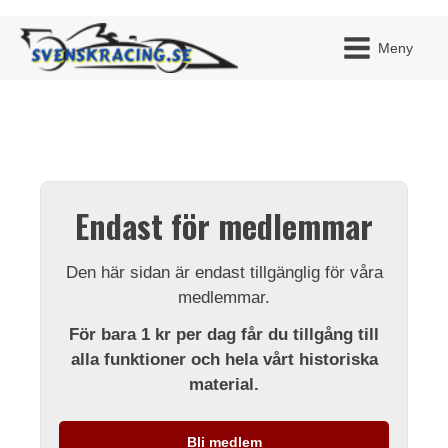
Meny
JAG H
MITT 
Endast för medlemmar
BLI ME
Den här sidan är endast tillgänglig för våra
medlemmar.
För bara 1 kr per dag får du tillgång till
alla funktioner och hela vårt historiska
material.
Bli medlem