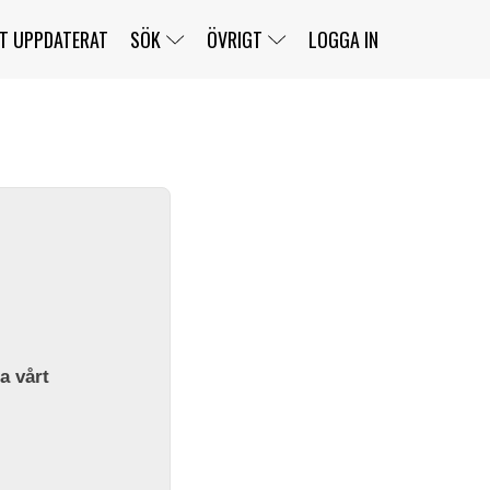
T UPPDATERAT
SÖK
ÖVRIGT
LOGGA IN
SERIER
BANOR
KLASSER
KLUBBAR
FÖRARE
TÄVLINGAR
CUSTOMER PORTAL
NEWSLETTERS UNSUBSCRIBE
SPONSORER
SUPER SALOON
SUPER STAR
GELLERÅSBANAN
LÄNKAR
KOMPLETTERA
PRESS
BENGANS NÖRDSIDA
OM OSS
la vårt
KONTAKT
WEBBSHOP