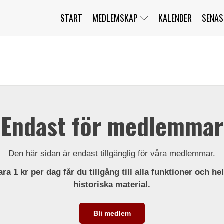
START
MEDLEMSKAP
KALENDER
SENAS
JAG HAR GLÖMT MITT LÖSENORD
MITT KONTO
BLI MEDLEM
Endast för medlemmar
Den här sidan är endast tillgänglig för våra medlemmar.
ra 1 kr per dag får du tillgång till alla funktioner och he
historiska material.
Bli medlem