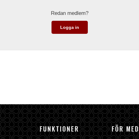
Redan medlem?
Logga in
FUNKTIONER
FÖR ME