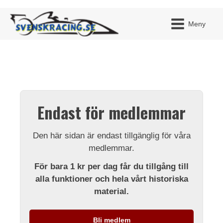
Meny
JAG H
MITT 
Endast för medlemmar
BLI ME
Den här sidan är endast tillgänglig för våra
medlemmar.
För bara 1 kr per dag får du tillgång till
alla funktioner och hela vårt historiska
material.
Bli medlem