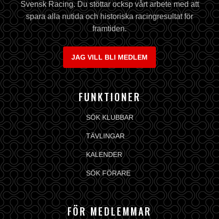
Svensk Racing. Du stöttar ocksp vårt arbete med att
spara alla nutida och historiska racingresultat för
framtiden.
JAG VILL BLI MEDLEM
FUNKTIONER
SÖK KLUBBAR
TÄVLINGAR
KALENDER
SÖK FÖRARE
FÖR MEDLEMMAR