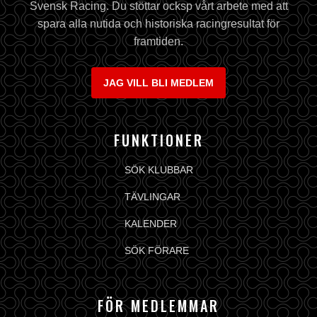
Svensk Racing. Du stöttar ocksp vårt arbete med att
spara alla nutida och historiska racingresultat för
framtiden.
JAG VILL BLI MEDLEM
FUNKTIONER
SÖK KLUBBAR
TÄVLINGAR
KALENDER
SÖK FÖRARE
FÖR MEDLEMMAR