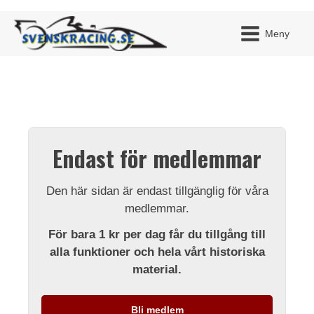
Meny
JAG H
MITT 
Endast för medlemmar
BLI ME
Den här sidan är endast tillgänglig för våra
medlemmar.
För bara 1 kr per dag får du tillgång till
alla funktioner och hela vårt historiska
material.
Bli medlem