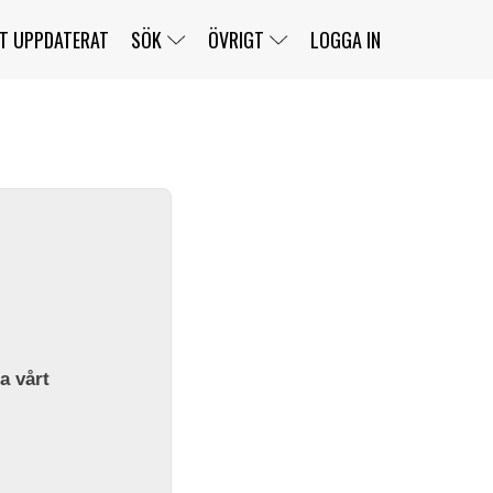
T UPPDATERAT
SÖK
ÖVRIGT
LOGGA IN
SERIER
BANOR
KLASSER
KLUBBAR
FÖRARE
TÄVLINGAR
CUSTOMER PORTAL
NEWSLETTERS UNSUBSCRIBE
SPONSORER
SUPER SALOON
SUPER STAR
GELLERÅSBANAN
LÄNKAR
KOMPLETTERA
PRESS
BENGANS NÖRDSIDA
OM OSS
la vårt
KONTAKT
WEBBSHOP