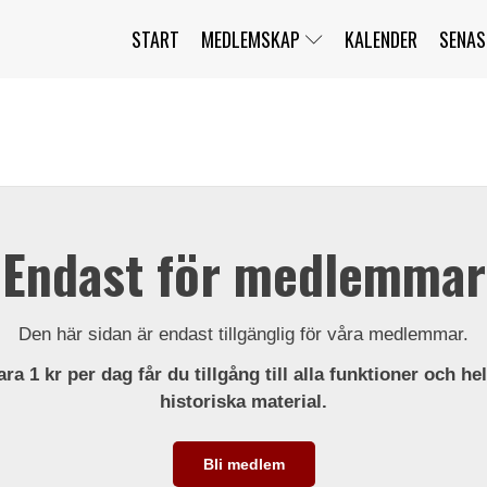
START
MEDLEMSKAP
KALENDER
SENAS
JAG HAR GLÖMT MITT LÖSENORD
MITT KONTO
BLI MEDLEM
Endast för medlemmar
Den här sidan är endast tillgänglig för våra medlemmar.
ra 1 kr per dag får du tillgång till alla funktioner och he
historiska material.
Bli medlem