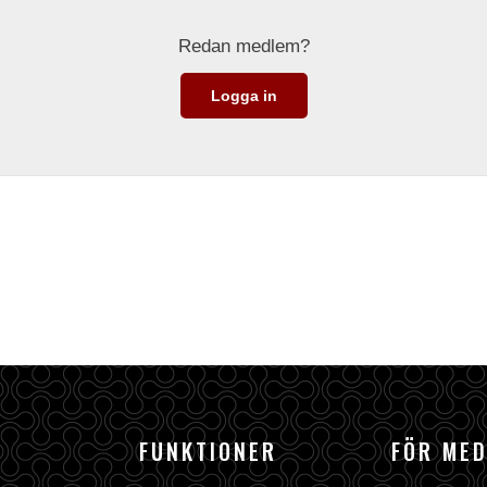
Redan medlem?
Logga in
FUNKTIONER
FÖR ME