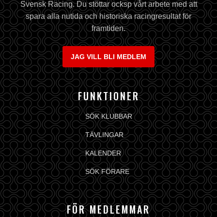
Svensk Racing. Du stöttar ocksp vårt arbete med att
spara alla nutida och historiska racingresultat för
framtiden.
JAG VILL BLI MEDLEM
FUNKTIONER
SÖK KLUBBAR
TÄVLINGAR
KALENDER
SÖK FÖRARE
FÖR MEDLEMMAR