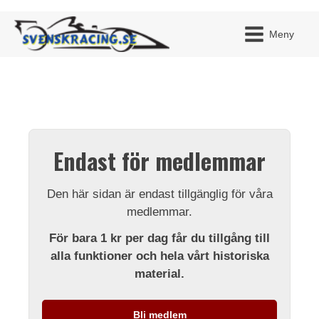
Meny
JAG H
MITT 
Endast för medlemmar
BLI ME
Den här sidan är endast tillgänglig för våra
medlemmar.
För bara 1 kr per dag får du tillgång till
alla funktioner och hela vårt historiska
material.
Bli medlem