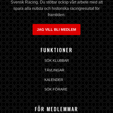
Svensk Racing. Du stöttar ocksp vårt arbete med att
spara alla nutida och historiska racingresultat för
framtiden.
JAG VILL BLI MEDLEM
FUNKTIONER
SÖK KLUBBAR
TÄVLINGAR
KALENDER
SÖK FÖRARE
FÖR MEDLEMMAR