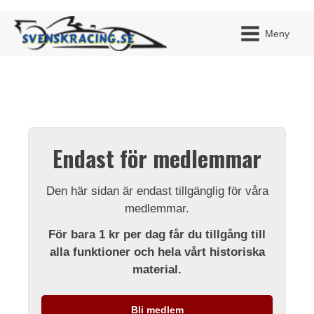
Meny
JAG H
MITT 
Endast för medlemmar
BLI ME
Den här sidan är endast tillgänglig för våra
medlemmar.
För bara 1 kr per dag får du tillgång till
alla funktioner och hela vårt historiska
material.
Bli medlem