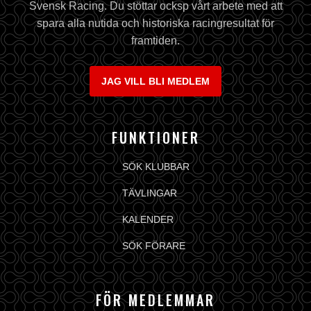
Svensk Racing. Du stöttar ocksp vårt arbete med att
spara alla nutida och historiska racingresultat för
framtiden.
JAG VILL BLI MEDLEM
FUNKTIONER
SÖK KLUBBAR
TÄVLINGAR
KALENDER
SÖK FÖRARE
FÖR MEDLEMMAR