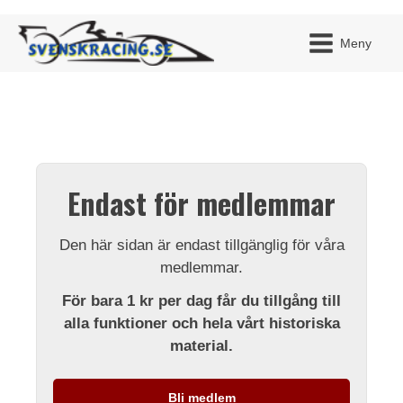
Meny
JAG H
MITT 
Endast för medlemmar
BLI ME
Den här sidan är endast tillgänglig för våra
medlemmar.
För bara 1 kr per dag får du tillgång till
alla funktioner och hela vårt historiska
material.
Bli medlem