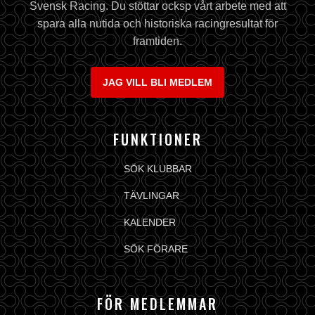
Svensk Racing. Du stöttar ocksp vårt arbete med att
spara alla nutida och historiska racingresultat för
framtiden.
JAG VILL BLI MEDLEM
FUNKTIONER
SÖK KLUBBAR
TÄVLINGAR
KALENDER
SÖK FÖRARE
FÖR MEDLEMMAR