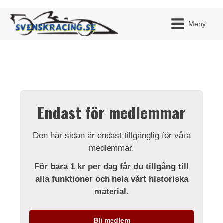
Meny
JAG H
MITT 
Endast för medlemmar
BLI ME
Den här sidan är endast tillgänglig för våra
medlemmar.
För bara 1 kr per dag får du tillgång till
alla funktioner och hela vårt historiska
material.
Bli medlem