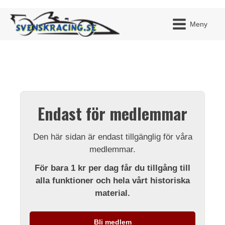
Meny
JAG H
MITT 
Endast för medlemmar
BLI ME
Den här sidan är endast tillgänglig för våra
medlemmar.
För bara 1 kr per dag får du tillgång till
alla funktioner och hela vårt historiska
material.
Bli medlem