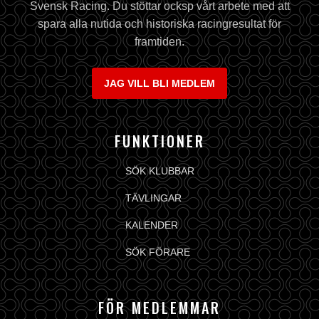
Svensk Racing. Du stöttar ocksp vårt arbete med att
spara alla nutida och historiska racingresultat för
framtiden.
JAG VILL BLI MEDLEM
FUNKTIONER
SÖK KLUBBAR
TÄVLINGAR
KALENDER
SÖK FÖRARE
FÖR MEDLEMMAR