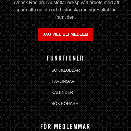
Svensk Racing. Du stöttar ocksp vårt arbete med att
spara alla nutida och historiska racingresultat för
framtiden.
JAG VILL BLI MEDLEM
FUNKTIONER
SÖK KLUBBAR
TÄVLINGAR
KALENDER
SÖK FÖRARE
FÖR MEDLEMMAR