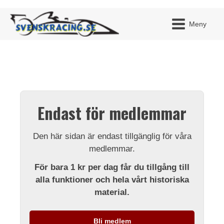
Meny
JAG H
MITT 
Endast för medlemmar
BLI ME
Den här sidan är endast tillgänglig för våra
medlemmar.
För bara 1 kr per dag får du tillgång till
alla funktioner och hela vårt historiska
material.
Bli medlem