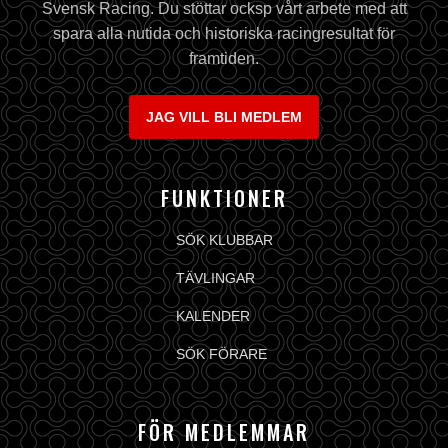
Svensk Racing. Du stöttar ocksp vårt arbete med att
spara alla nutida och historiska racingresultat för
framtiden.
JAG VILL BLI MEDLEM
FUNKTIONER
SÖK KLUBBAR
TÄVLINGAR
KALENDER
SÖK FÖRARE
FÖR MEDLEMMAR