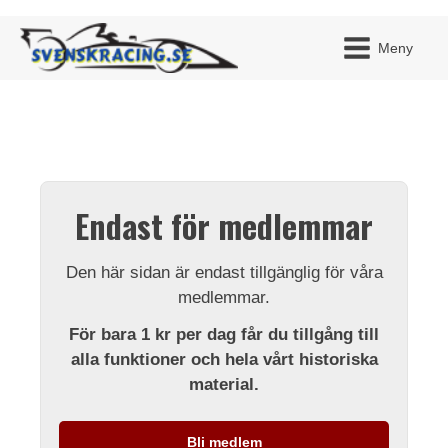
Meny
JAG H
MITT 
Endast för medlemmar
BLI ME
Den här sidan är endast tillgänglig för våra
medlemmar.
För bara 1 kr per dag får du tillgång till
alla funktioner och hela vårt historiska
material.
Bli medlem