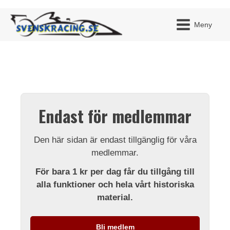
Meny
JAG H
MITT 
Endast för medlemmar
BLI ME
Den här sidan är endast tillgänglig för våra
medlemmar.
För bara 1 kr per dag får du tillgång till
alla funktioner och hela vårt historiska
material.
Bli medlem