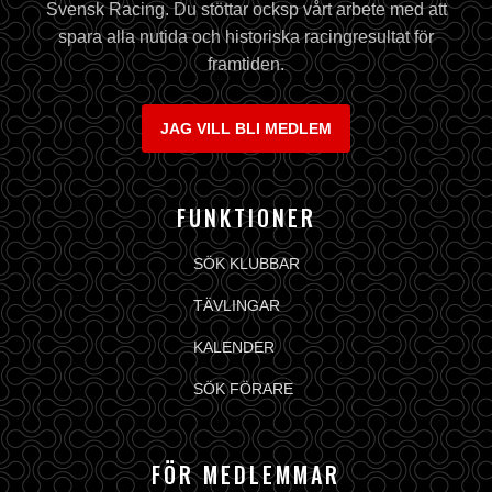
Svensk Racing. Du stöttar ocksp vårt arbete med att
spara alla nutida och historiska racingresultat för
framtiden.
JAG VILL BLI MEDLEM
FUNKTIONER
SÖK KLUBBAR
TÄVLINGAR
KALENDER
SÖK FÖRARE
FÖR MEDLEMMAR