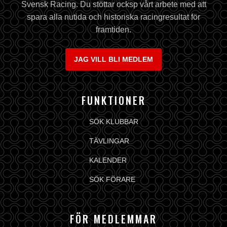
Svensk Racing. Du stöttar ocksp vårt arbete med att
spara alla nutida och historiska racingresultat för
framtiden.
JAG VILL BLI MEDLEM
FUNKTIONER
SÖK KLUBBAR
TÄVLINGAR
KALENDER
SÖK FÖRARE
FÖR MEDLEMMAR