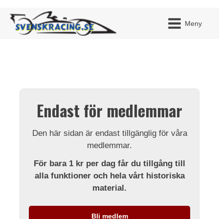
Meny
JAG H
MITT 
Endast för medlemmar
BLI ME
Den här sidan är endast tillgänglig för våra
medlemmar.
För bara 1 kr per dag får du tillgång till
alla funktioner och hela vårt historiska
material.
Bli medlem