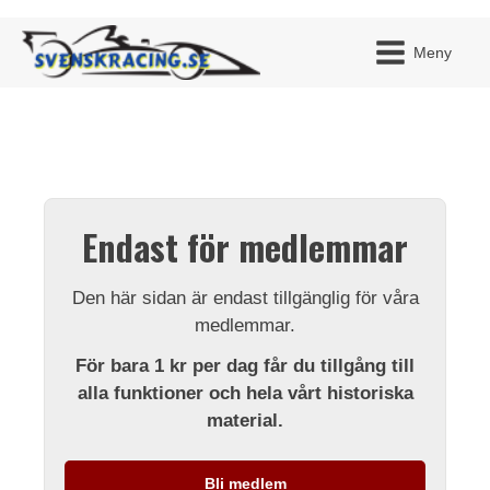
Meny
JAG H
MITT 
Endast för medlemmar
BLI ME
Den här sidan är endast tillgänglig för våra
medlemmar.
För bara 1 kr per dag får du tillgång till
alla funktioner och hela vårt historiska
material.
Bli medlem