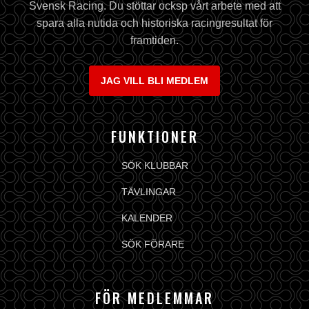
Svensk Racing. Du stöttar ocksp vårt arbete med att
spara alla nutida och historiska racingresultat för
framtiden.
JAG VILL BLI MEDLEM
FUNKTIONER
SÖK KLUBBAR
TÄVLINGAR
KALENDER
SÖK FÖRARE
FÖR MEDLEMMAR