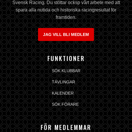
Svensk Racing. Du stöttar ocksp vårt arbete med att
spara alla nutida och historiska racingresultat för
framtiden.
JAG VILL BLI MEDLEM
FUNKTIONER
SÖK KLUBBAR
TÄVLINGAR
KALENDER
SÖK FÖRARE
FÖR MEDLEMMAR