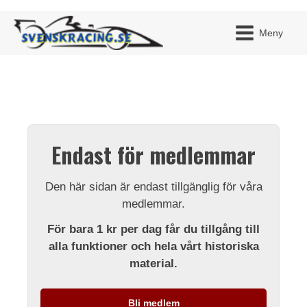
Meny
JAG H
MITT 
Endast för medlemmar
BLI ME
Den här sidan är endast tillgänglig för våra
medlemmar.
För bara 1 kr per dag får du tillgång till
alla funktioner och hela vårt historiska
material.
Bli medlem