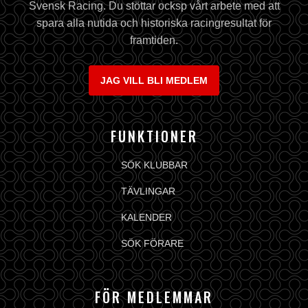
Svensk Racing. Du stöttar ocksp vårt arbete med att
spara alla nutida och historiska racingresultat för
framtiden.
JAG VILL BLI MEDLEM
FUNKTIONER
SÖK KLUBBAR
TÄVLINGAR
KALENDER
SÖK FÖRARE
FÖR MEDLEMMAR