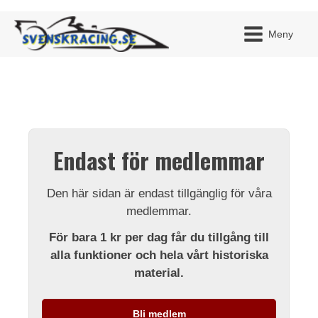
Meny
JAG H
MITT 
Endast för medlemmar
BLI ME
Den här sidan är endast tillgänglig för våra
medlemmar.
För bara 1 kr per dag får du tillgång till
alla funktioner och hela vårt historiska
material.
Bli medlem