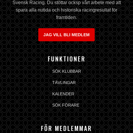
Svensk Racing. Du stöttar ocksp vårt arbete med att
spara alla nutida och historiska racingresultat för
framtiden.
JAG VILL BLI MEDLEM
FUNKTIONER
SÖK KLUBBAR
TÄVLINGAR
KALENDER
SÖK FÖRARE
FÖR MEDLEMMAR