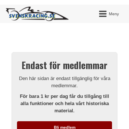
Meny
JAG H
MITT 
Endast för medlemmar
BLI ME
Den här sidan är endast tillgänglig för våra
medlemmar.
För bara 1 kr per dag får du tillgång till
alla funktioner och hela vårt historiska
material.
Bli medlem