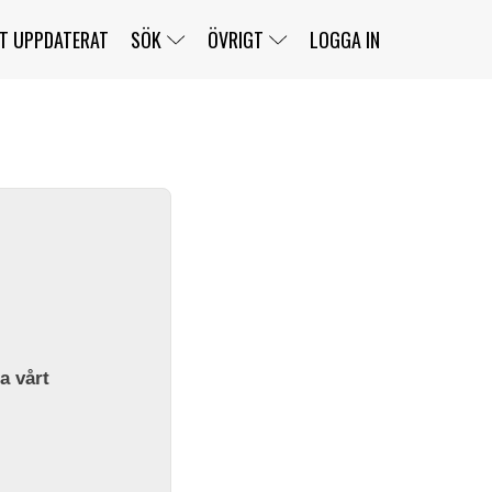
T UPPDATERAT
SÖK
ÖVRIGT
LOGGA IN
SERIER
BANOR
KLASSER
KLUBBAR
FÖRARE
TÄVLINGAR
CUSTOMER PORTAL
NEWSLETTERS UNSUBSCRIBE
SPONSORER
SUPER SALOON
SUPER STAR
GELLERÅSBANAN
LÄNKAR
KOMPLETTERA
PRESS
BENGANS NÖRDSIDA
OM OSS
la vårt
KONTAKT
WEBBSHOP