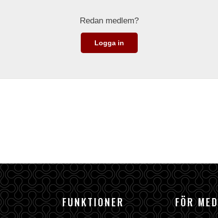
Redan medlem?
Logga in
FUNKTIONER
FÖR ME