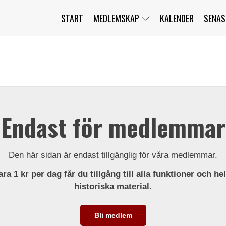
START
MEDLEMSKAP
KALENDER
SENAS
JAG HAR GLÖMT MITT LÖSENORD
MITT KONTO
BLI MEDLEM
Endast för medlemmar
Den här sidan är endast tillgänglig för våra medlemmar.
ra 1 kr per dag får du tillgång till alla funktioner och he
historiska material.
Bli medlem