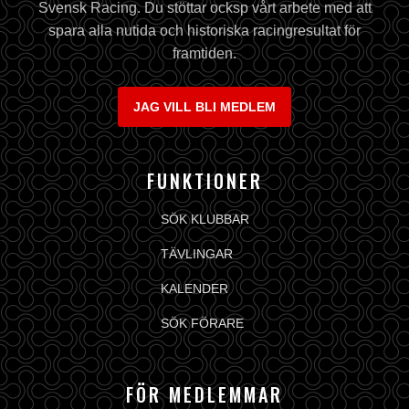
Svensk Racing. Du stöttar ocksp vårt arbete med att
spara alla nutida och historiska racingresultat för
framtiden.
JAG VILL BLI MEDLEM
FUNKTIONER
SÖK KLUBBAR
TÄVLINGAR
KALENDER
SÖK FÖRARE
FÖR MEDLEMMAR