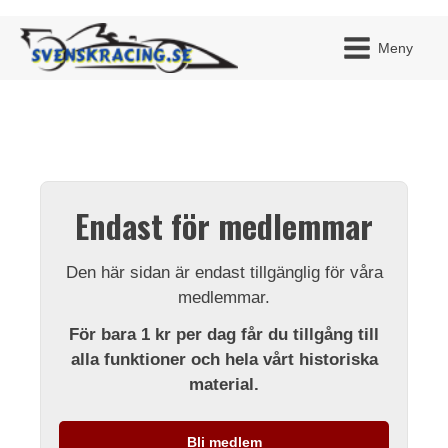
Meny
JAG H
MITT 
Endast för medlemmar
BLI ME
Den här sidan är endast tillgänglig för våra
medlemmar.
För bara 1 kr per dag får du tillgång till
alla funktioner och hela vårt historiska
material.
Bli medlem