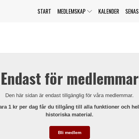
START
MEDLEMSKAP
KALENDER
SENAS
JAG HAR GLÖMT MITT LÖSENORD
MITT KONTO
BLI MEDLEM
Endast för medlemmar
Den här sidan är endast tillgänglig för våra medlemmar.
ra 1 kr per dag får du tillgång till alla funktioner och he
historiska material.
Bli medlem