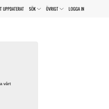
T UPPDATERAT
SÖK
ÖVRIGT
LOGGA IN
SERIER
BANOR
KLASSER
KLUBBAR
FÖRARE
TÄVLINGAR
CUSTOMER PORTAL
NEWSLETTERS UNSUBSCRIBE
SPONSORER
SUPER SALOON
SUPER STAR
GELLERÅSBANAN
LÄNKAR
KOMPLETTERA
PRESS
BENGANS NÖRDSIDA
OM OSS
la vårt
KONTAKT
WEBBSHOP