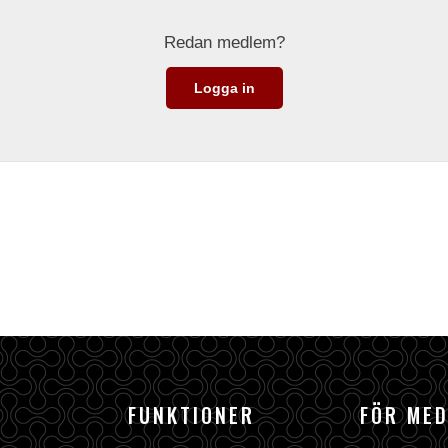
Redan medlem?
Logga in
FUNKTIONER
FÖR ME