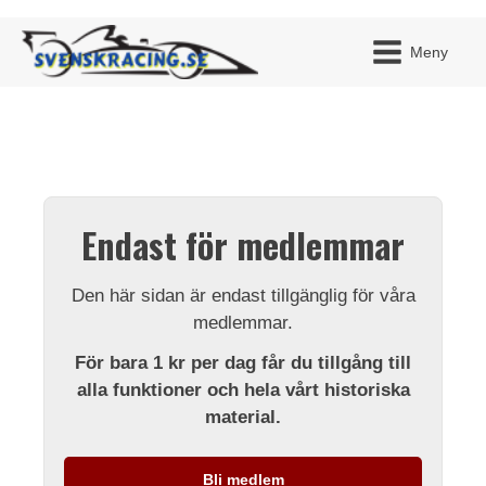
Meny
JAG H
MITT 
Endast för medlemmar
BLI ME
Den här sidan är endast tillgänglig för våra
medlemmar.
För bara 1 kr per dag får du tillgång till
alla funktioner och hela vårt historiska
material.
Bli medlem