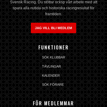
Svensk Racing. Du stöttar ocksp vårt arbete med att
spara alla nutida och historiska racingresultat för
framtiden.
JAG VILL BLI MEDLEM
FUNKTIONER
SÖK KLUBBAR
TÄVLINGAR
KALENDER
SÖK FÖRARE
FÖR MEDLEMMAR