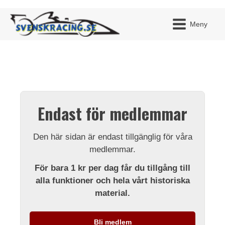
Meny
JAG H
MITT 
Endast för medlemmar
BLI ME
Den här sidan är endast tillgänglig för våra
medlemmar.
För bara 1 kr per dag får du tillgång till
alla funktioner och hela vårt historiska
material.
Bli medlem