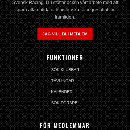
Svensk Racing. Du stöttar ocksp vårt arbete med att
spara alla nutida och historiska racingresultat för
framtiden.
JAG VILL BLI MEDLEM
FUNKTIONER
SÖK KLUBBAR
TÄVLINGAR
KALENDER
SÖK FÖRARE
FÖR MEDLEMMAR