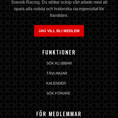
Svensk Racing. Du stöttar ocksp vårt arbete med att
spara alla nutida och historiska racingresultat för
framtiden.
JAG VILL BLI MEDLEM
FUNKTIONER
SÖK KLUBBAR
TÄVLINGAR
KALENDER
SÖK FÖRARE
FÖR MEDLEMMAR