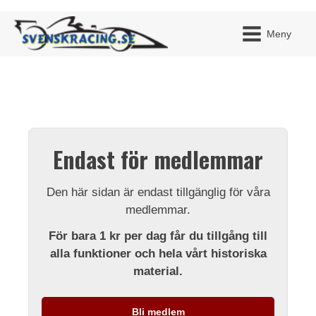
Meny
JAG H
MITT 
Endast för medlemmar
BLI ME
Den här sidan är endast tillgänglig för våra
medlemmar.
För bara 1 kr per dag får du tillgång till
alla funktioner och hela vårt historiska
material.
Bli medlem