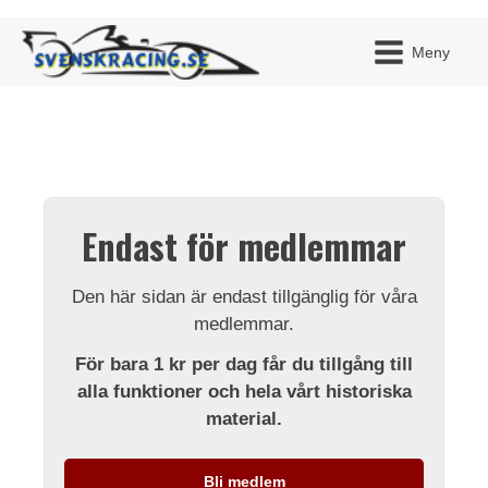
Meny
JAG H
MITT 
Endast för medlemmar
BLI ME
Den här sidan är endast tillgänglig för våra
medlemmar.
För bara 1 kr per dag får du tillgång till
alla funktioner och hela vårt historiska
material.
Bli medlem