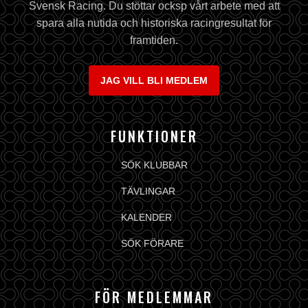
Svensk Racing. Du stöttar ocksp vårt arbete med att
spara alla nutida och historiska racingresultat för
framtiden.
JAG VILL BLI MEDLEM
FUNKTIONER
SÖK KLUBBAR
TÄVLINGAR
KALENDER
SÖK FÖRARE
FÖR MEDLEMMAR