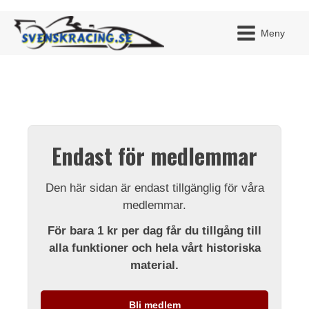
Meny
JAG H
MITT 
Endast för medlemmar
BLI ME
Den här sidan är endast tillgänglig för våra
medlemmar.
För bara 1 kr per dag får du tillgång till
alla funktioner och hela vårt historiska
material.
Bli medlem