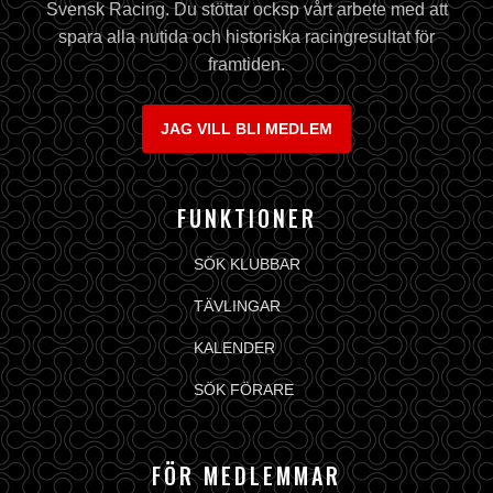
Svensk Racing. Du stöttar ocksp vårt arbete med att
spara alla nutida och historiska racingresultat för
framtiden.
JAG VILL BLI MEDLEM
FUNKTIONER
SÖK KLUBBAR
TÄVLINGAR
KALENDER
SÖK FÖRARE
FÖR MEDLEMMAR