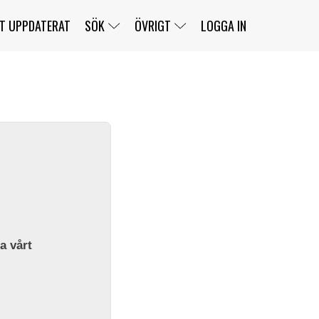
T UPPDATERAT
SÖK
ÖVRIGT
LOGGA IN
SERIER
BANOR
KLASSER
KLUBBAR
FÖRARE
TÄVLINGAR
CUSTOMER PORTAL
NEWSLETTERS UNSUBSCRIBE
SPONSORER
SUPER SALOON
SUPER STAR
GELLERÅSBANAN
LÄNKAR
KOMPLETTERA
PRESS
BENGANS NÖRDSIDA
OM OSS
la vårt
KONTAKT
WEBBSHOP