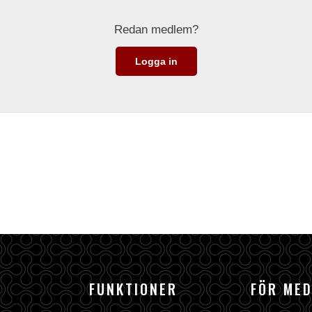
Redan medlem?
Logga in
FUNKTIONER
FÖR ME