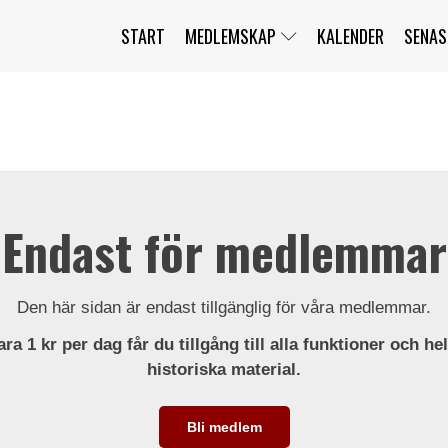
START
MEDLEMSKAP
KALENDER
SENAS
JAG HAR GLÖMT MITT LÖSENORD
MITT KONTO
BLI MEDLEM
Endast för medlemmar
Den här sidan är endast tillgänglig för våra medlemmar.
ra 1 kr per dag får du tillgång till alla funktioner och he
historiska material.
Bli medlem