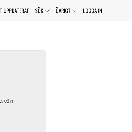
T UPPDATERAT
SÖK
ÖVRIGT
LOGGA IN
SERIER
BANOR
KLASSER
KLUBBAR
FÖRARE
TÄVLINGAR
CUSTOMER PORTAL
NEWSLETTERS UNSUBSCRIBE
SPONSORER
SUPER SALOON
SUPER STAR
GELLERÅSBANAN
LÄNKAR
KOMPLETTERA
PRESS
BENGANS NÖRDSIDA
OM OSS
la vårt
KONTAKT
WEBBSHOP