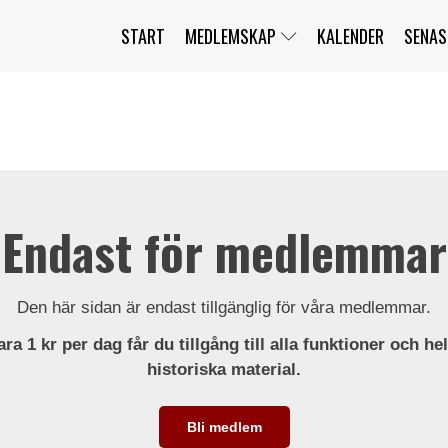
START
MEDLEMSKAP
KALENDER
SENAS
JAG HAR GLÖMT MITT LÖSENORD
MITT KONTO
BLI MEDLEM
Endast för medlemmar
Den här sidan är endast tillgänglig för våra medlemmar.
ra 1 kr per dag får du tillgång till alla funktioner och he
historiska material.
Bli medlem