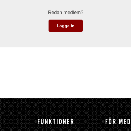
Redan medlem?
Logga in
FUNKTIONER
FÖR ME